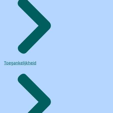
naar de bodem onder de vloer van de
begane grond van de voormalige Hofkapel.
Deze ruimte bevindt zich grotendeels onder
de gang en de kantoorruimtes
van de begane grond van de Eerste Kamer
aan de zuidzijde van de Hofkapel.
Op basis van scans van de vloeren en van
de kelderwand is bepaald
waar de gaten elektrisch geboord konden
worden
Toegankelijkheid
om zo meer te weten te komen
over wat er onder de vloer of achter de
kelderwand zit,
zand of holle ruimtes.
In samenspraak met de archeologen en
Monumentenzorg
van de gemeente Den Haag, constructeurs
en technische adviseurs