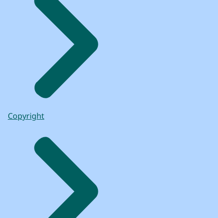
VOICE-OVER: Het archeologische
onderzoek
kon via de website binnenhofrenovatie.nl
met korte video's worden gevolgd
of op het Binnenhof ter plekke.
Hierdoor ontstonden er ook mooie
gesprekken aan het hek.
(Onderzoekers zijn druk aan het werk.)
Copyright
MIGNONNE: Ik vond persoonlijk dat dit
onderzoek wel echt supergaaf was,
want ik heb nog nooit zo samengewerkt
met publiek
en dat het zo toegankelijk was voor
iedereen.
Dat vond ik echt heel erg bijzonder, en daar
hebben we allemaal wat van mogen leren.