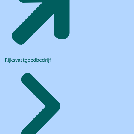
te voeren.
In de Tweede Kamerbrieven uit 2020 en
2021 is eerder toegelicht en besloten
dat het onderzoek wordt gericht
op het vastleggen van de rijkdom van het
bodemarchief
en niet op het vinden van Johan van
Oldenbarnevelt.
Rijksvastgoedbedrijf
Bovendien is eerder in 2019
door de Rijksdienst voor het Cultureel
Erfgoed vastgesteld
dat er geen hedendaagse DNA-match
beschikbaar is
om Johan van Oldenbarnevelt te
identificeren.
Maar gelukkig kwamen de archeologen
heel veel andere vondsten tegen,