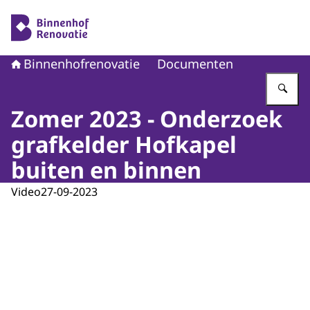
Naar de homepage van Binnenhofrenovatie
Binnenhofrenovatie
Documenten
Vu
Zomer 2023 - Onderzoek
grafkelder Hofkapel
buiten en binnen
Video
27-09-2023