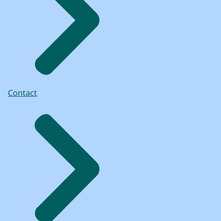
mp3
6,2 MB
om m'n eigen geschiedenis bloot te leggen,
Download
te documenteren en te mogen vertellen.
VOICE-OVER: Op 10 juli 2023 startte het
archeologische onderzoek
naar de bodem onder het gesloopte deel
van de Hofkapel aan het Binnenhof uit
1879.
Contact
Het doel van dit onderzoek is om meer
inzicht te krijgen
in de geschiedenis van de voormalige
Hofkapel,
die in 1289 werd gesticht door graaf Floris
de Vijfde.
Ook wilden de archeologen meer te weten
komen over de begravingscultuur.
Immers, archeologische vondsten leren de
inwoners van Nederland veel meer