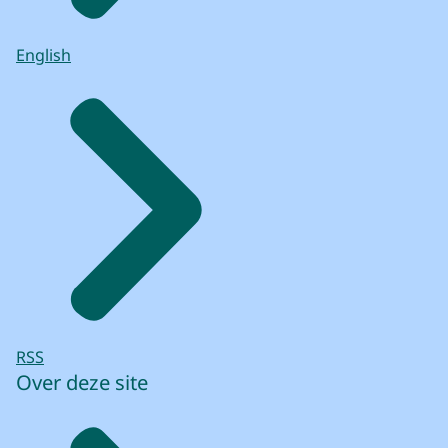
bijvoorbeeld: nieuwe inzichten over de
bouw van de voormalige Hofkapel,
English
bewerkte kloostermoppen, een
tonijnwervel,
fragmenten van drinkglazen, originele
grondopbouw,
een gemetselde kleine grafkelder, een
zijbeuk en spaarbogen én begravingen.
(Mignonne Lenoir:)
Ik ben zeer tevreden over het verloop van
het onderzoek.
We hebben heel veel mooie dingen mogen
onderzoeken
RSS
en we hebben daar ruim de tijd voor gehad.
Over deze site
Dat heeft ons echt wel perspectief geboden
om dingen extra uitgebreid te
onderzoeken.