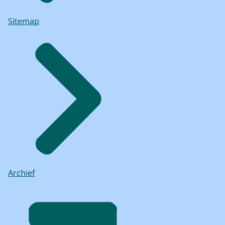
over de rijke historie van 800 jaar Binnenhof
en geven meer inzicht in de
Sitemap
ontstaansgeschiedenis van Nederland.
Dit onderzoek sluit daarom goed aan bij de
ambitie van het kabinet
om meer aandacht te besteden aan
historische plaatsen.
In opdracht van het Rijksvastgoedbedrijf
werkten de afdelingen Archeologie en
Monumentenzorg
van de gemeente Den Haag nauw samen
met de Rijksdienst voor het Cultureel
Erfgoed.
Archief
Dit onderzoek maakt geen onderdeel uit
van de renovatie van het Binnenhof.
Wél biedt de renovatie de kans
om het onderzoek in de zomer van 2023 uit