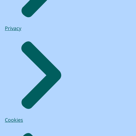
We hoorden ook heel vaak mensen aan het
hek vertellen
wat ze hadden gelezen over de opgraving
zelf,
Privacy
en die kwamen ook echt kijken om het met
eigen ogen te zien.
Dat was wel heel erg leuk.
Ik heb ook gesprekken gevoerd met
mensen, die waren ook enorm enthousiast.
Het publiek was heel erg gevarieerd, dus
het waren buitenlandse toeristen,
maar dus ook echt Hagenezen, Hagenaars
die kwamen kijken naar hun erfgoed.
(Een lange, witte gang.)
Cookies
VOICE-OVER: Begin september 2023 werd
er inpandig onderzoek gedaan