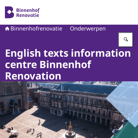
Naar de homepage van Binnenhofrenovatie
Binnenhofrenovatie
Onderwerpen
Vu
English texts information
centre Binnenhof
Renovation