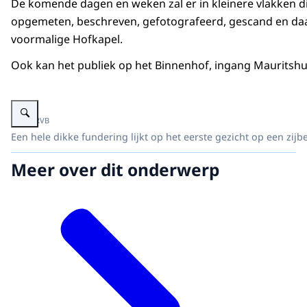
De komende dagen en weken zal er in kleinere vlakken di
Audiobeschrijving
(Beeldtekst: Zo wordt hier vermoedelijk een zijbe
opgemeten, beschreven, gefotografeerd, gescand en daar
mp3
1.1 MB
voormalige Hofkapel.
(Ook zijn er kleine mozaïek vloertegeltjes aanget
Download
verschillende kleuren.)
Ook kan het publiek op het Binnenhof, ingang Mauritshui
(Regelmatig kwamen er mensen kijken. Zij konden z
Vergroot afbeelding Hofkapel Zijbeuk en spaarboog 5 dag
(Met deze beelden sluiten we de eerste week van 
Beeld: RVB
Een hele dikke fundering lijkt op het eerste gezicht op een zij
(Als u benieuwd bent of er nieuwe vondsten worde
Meer over dit onderwerp
(Versnelde beelden van mensen die bezig zijn met
(Beeldtekst: Binnenhof Renovatie. Onderzoek graf