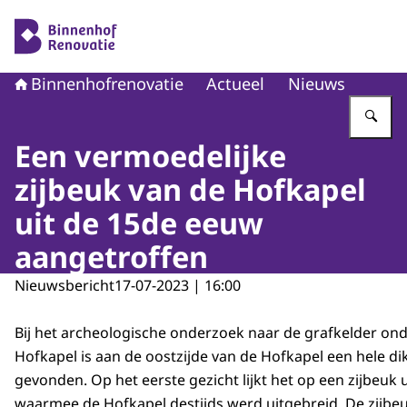
Naar de homepage van Binnenhofrenovatie
Binnenhofrenovatie
Actueel
Nieuws
Vu
Een vermoedelijke
zijbeuk van de Hofkapel
uit de 15de eeuw
aangetroffen
Nieuwsbericht
17-07-2023 | 16:00
Bij het archeologische onderzoek naar de grafkelder on
Hofkapel is aan de oostzijde van de Hofkapel een hele d
gevonden. Op het eerste gezicht lijkt het op een zijbeuk
waarmee de Hofkapel destijds werd uitgebreid. De zijbeuk