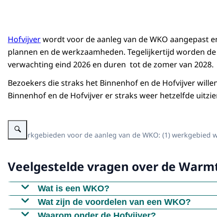
Hofvijver
wordt voor de aanleg van de WKO aangepast e
plannen en de werkzaamheden. Tegelijkertijd worden d
verwachting eind 2026 en duren tot de zomer van 2028.
Bezoekers die straks het Binnenhof en de Hofvijver wil
Binnenhof en de Hofvijver er straks weer hetzelfde uitzie
Vergroot afbeelding 3D-overzicht Hofvijver met de werkgebieden
De werkgebieden voor de aanleg van de WKO: (1) werkgebied wa
Veelgestelde vragen over de Warm
Wat is een WKO?
WKO staat voor Warmte-Koude-Opslag. Dat is een
Wat zijn de voordelen van een WKO?
van gebouwen.
Het rendement van een WKO is erg hoog. Met een 
Waarom onder de Hofvijver?