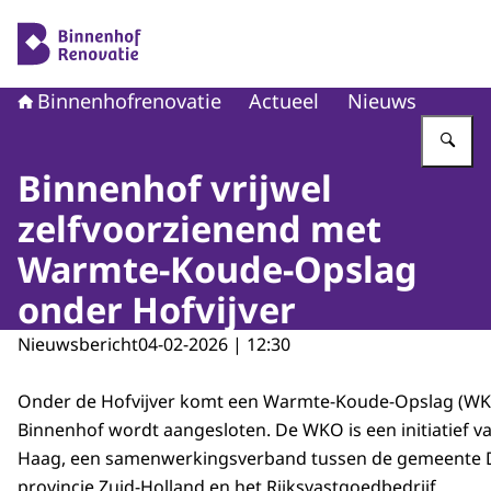
Naar de homepage van Binnenhofrenovatie
Binnenhofrenovatie
Actueel
Nieuws
Vu
Binnenhof vrijwel
zelfvoorzienend met
Warmte-Koude-Opslag
onder Hofvijver
Nieuwsbericht
04-02-2026 | 12:30
Onder de Hofvijver komt een Warmte-Koude-Opslag (WK
Binnenhof wordt aangesloten. De WKO is een initiatief v
Haag, een samenwerkingsverband tussen de gemeente 
provincie Zuid-Holland en het Rijksvastgoedbedrijf.