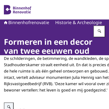
Naar de homepage van Binnenhofrenovatie
Binnenhofrenovatie
Historie & Archeologie
Vu
Formeren in een decor
van twee eeuwen oud
De schilderingen, de betimmering, de wandkleden, de spie
Stadhouderskamer straalt eenheid uit. En dat is precies 
de hele ruimte is als één geheel ontworpen en gebouwd.
intact, vertelt adviseur monumenten Julia Hennig van het
Rijksvastgoedbedrijf (RVB). 'Deze kamer wil vooral over z
bewoner vertellen: het leven is goed en mij goedgezind.'
Vergroot afbeelding De Stadhouderskamer in de Tweede Kamer