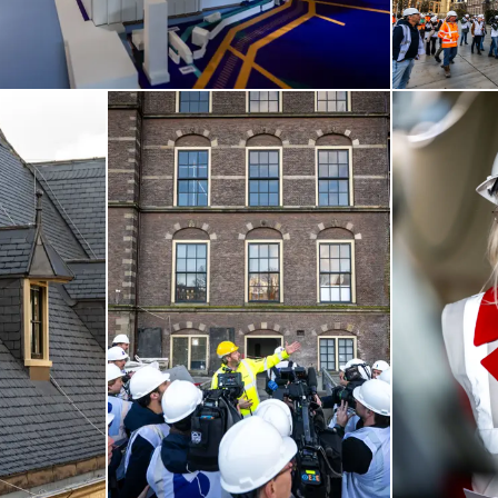
de eerste daken al vroeg aangepakt.
 stap voor stap aan het Binnenhof van de toekomst.)
 Binnenhof Renovatie. Binnenhofrenovatie.nl)
Open de galerij in vergrote weergave
Open de galerij 