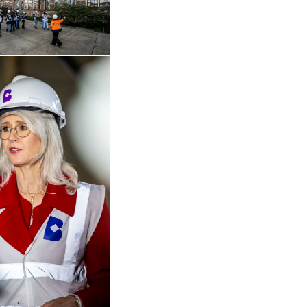
in vergrote weergave
Open de galerij in vergrote weergave