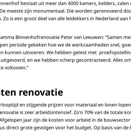
innenhof bestaat uit meer dan 4000 kamers, kelders, zalen
. De meeste zijn monumentaal. Die worden gerenoveerd door
jn. Zo is een groot deel van alle leidekkers in Nederland aan
ramma Binnenhofrenovatie Peter van Leeuwen: “Samen me
pen periode gekeken hoe we de werkzaamheden snel, goe
en kunnen uitvoeren. We hebben getest met proefopstellin
r uitgevoerd, en we hebben scherp gecontracteerd. Alles om
e voltooien.”
sten renovatie
looptijd en stijgende prijzen voor materiaal en lonen lopen
renovatie is zeer arbeidsintensief. Zo’n 70% van de totale 
Afgelopen jaar zijn de kosten voor arbeid in de bouwsecto
dus direct grote gevolgen voor het budget. Op basis van de 