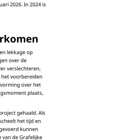
ari 2026. In 2024 is
oorkomen
t en lekkage op
gen over de
er verslechteren,
t het voorbereiden
itvorming over het
ingsmoment plaats,
project gehaald. Als
cheelt het tijd en
itgevoerd kunnen
 van de Grafelijke