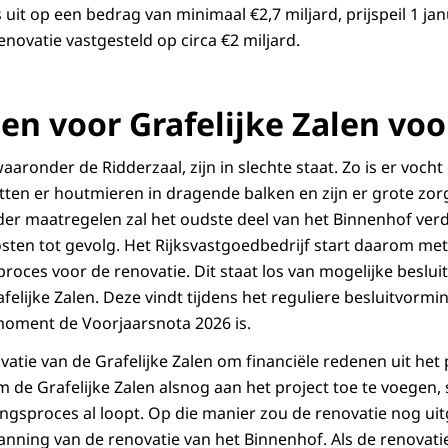
t op een bedrag van minimaal €2,7 miljard, prijspeil 1 janu
novatie vastgesteld op circa €2 miljard.
ten voor Grafelijke Zalen v
waaronder de Ridderzaal, zijn in slechte staat. Zo is er voch
tten er houtmieren in dragende balken en zijn er grote zor
der maatregelen zal het oudste deel van het Binnenhof verd
ten tot gevolg. Het Rijksvastgoedbedrijf start daarom me
roces voor de renovatie. Dit staat los van mogelijke beslu
felijke Zalen. Deze vindt tijdens het reguliere besluitvorm
moment de Voorjaarsnota 2026 is.
atie van de Grafelijke Zalen om financiële redenen uit het 
m de Grafelijke Zalen alsnog aan het project toe te voegen, s
ingsproces al loopt. Op die manier zou de renovatie nog u
nning van de renovatie van het Binnenhof. Als de renovatie