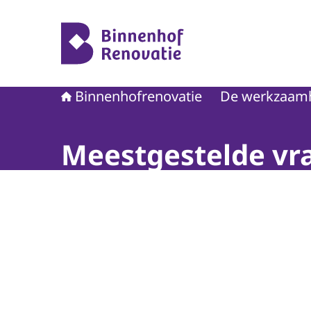
Naar de homepage van Binnenhofrenovatie
Binnenhofrenovatie
De werkzaam
Meestgestelde vr
Beeld: Corné Bastiaansen