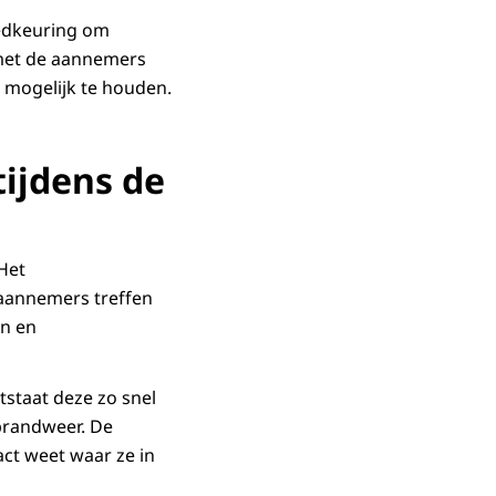
edkeuring om
 met de aannemers
g mogelijk te houden.
tijdens de
 Het
 aannemers treffen
en en
tstaat deze zo snel
 brandweer. De
act weet waar ze in