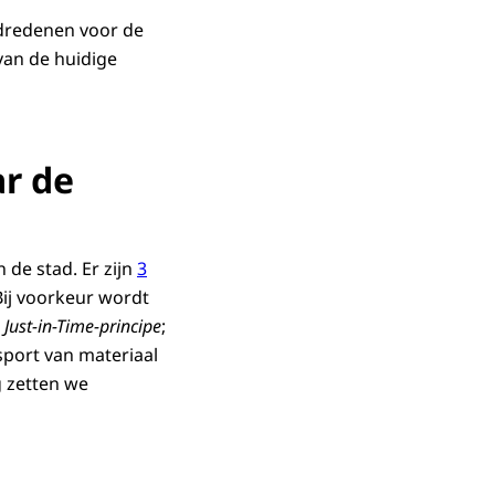
fdredenen voor de
van de huidige
ar de
 de stad. Er zijn
3
 Bij voorkeur wordt
Just-in-Time
-principe
;
port van materiaal
g zetten we