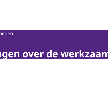
heden
agen over de werkza